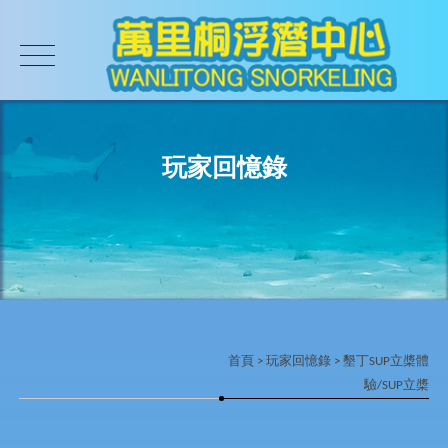
玩家回憶錄
首頁
>
玩家回憶錄
> 墾丁SUP立槳體
驗/SUP立槳