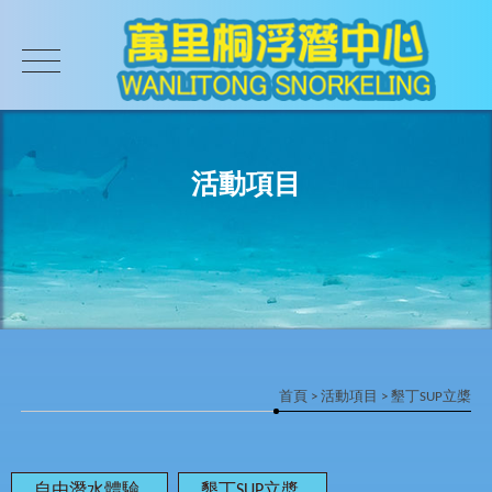
活動項目
首頁
>
活動項目
> 墾丁SUP立槳
自由潛水體驗
墾丁SUP立槳