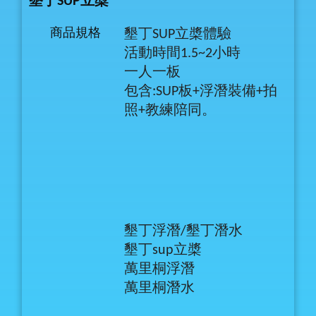
墾丁SUP立槳
商品規格
墾丁SUP立槳體驗
活動時間1.5~2小時
一人一板
包含:SUP板+浮潛裝備+拍
照+教練陪同。
墾丁浮潛/墾丁潛水
墾丁sup立槳
萬里桐浮潛
萬里桐潛水