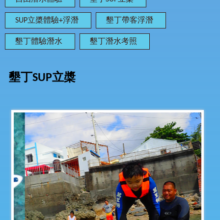
SUP立槳體驗+浮潛
墾丁帶客浮潛
墾丁體驗潛水
墾丁潛水考照
墾丁SUP立槳