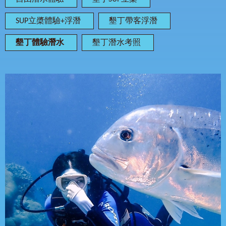
SUP立槳體驗+浮潛
墾丁帶客浮潛
墾丁體驗潛水
墾丁潛水考照